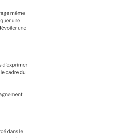
urage même
iquer une
dévoiler une
us d’exprimer
 le cadre du
mpagnement
rcé dans le