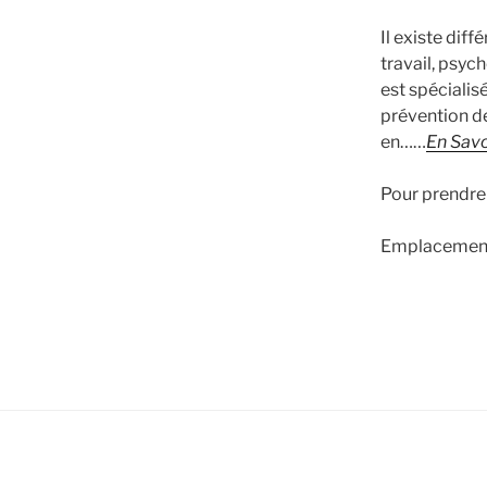
Il existe di
travail, psy
est spécialisé
prévention d
en……
En Savo
Pour prendre
Emplacement 