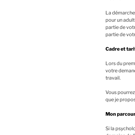
La démarche 
pour un adult
partie de vot
partie de vot
Cadre et tar
Lors du premi
votre demande
travail.
Vous pourrez
que je propo
Mon parcour
Si la psychol