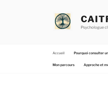
Aller
au
contenu
CAIT
principal
Psychologue cl
Accueil
Pourquoi consulter un
Mon parcours
Approche et m