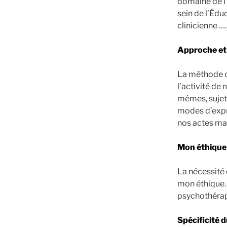
domaine de l
sein de l’Édu
clinicienne ….
Approche et
La méthode cl
l’activité de
mêmes, sujet
modes d’expr
nos actes ma
Mon éthique 
La nécessité 
mon éthique. 
psychothérap
Spécificité 