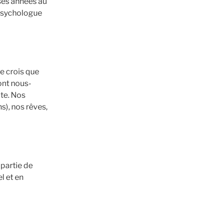
es années au
 psychologue
je crois que
ont nous-
te. Nos
), nos rêves,
 partie de
l et en