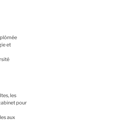
diplômée
ie et
rsité
tes, les
 cabinet pour
les aux