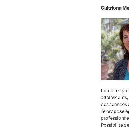
Caitriona Mo
Lumière Lyon 
adolescents, 
des séances 
Je propose é
professionnel
Possibilité d