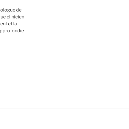
hologue de
ue clinicien
ent et la
approfondie