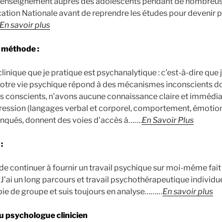
’enseignement auprès des adolescents pendant de nombreus
cation Nationale avant de reprendre les études pour devenir
En savoir plus
 méthode :
inique que je pratique est psychanalytique : c’est-à-dire que 
 notre vie psychique répond à des mécanismes inconscients d
s conscients, n’avons aucune connaissance claire et immédia
ession (langages verbal et corporel, comportement, émotions
nqués, donnent des voies d’accès à…….
En Savoir Plus
:
de continuer à fournir un travail psychique sur moi-même fait
J’ai un long parcours et travail psychothérapeutique individue
ie de groupe et suis toujours en analyse………
En savoir plus
du psychologue clinicien